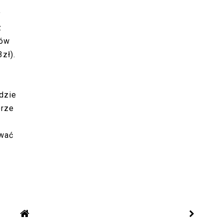
y
z
mów
zł).
ędzie
órze
ować