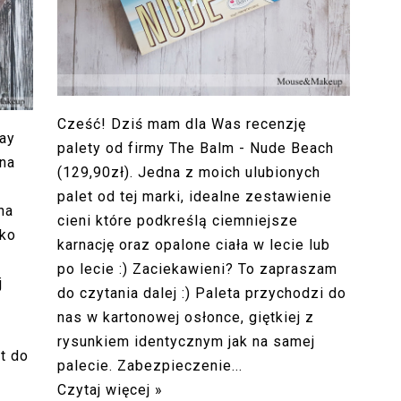
Cześć! Dziś mam dla Was recenzję
day
palety od firmy The Balm - Nude Beach
 na
(129,90zł). Jedna z moich ulubionych
palet od tej marki, idealne zestawienie
na
cieni które podkreślą ciemniejsze
tko
karnację oraz opalone ciała w lecie lub
po lecie :) Zaciekawieni? To zapraszam
j
do czytania dalej :) Paleta przychodzi do
nas w kartonowej osłonce, giętkiej z
rysunkiem identycznym jak na samej
t do
palecie. Zabezpieczenie...
Czytaj więcej »