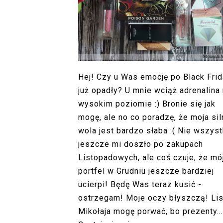
Hej! Czy u Was emocję po Black Fri
już opadły? U mnie wciąż adrenalina
wysokim poziomie :) Bronie się jak
mogę, ale no co poradzę, że moja sil
wola jest bardzo słaba :( Nie wszys
jeszcze mi doszło po zakupach
Listopadowych, ale coś czuje, że mó
portfel w Grudniu jeszcze bardziej
ucierpi! Będę Was teraz kusić -
ostrzegam! Moje oczy błyszczą! Lis
Mikołaja mogę porwać, bo prezenty...