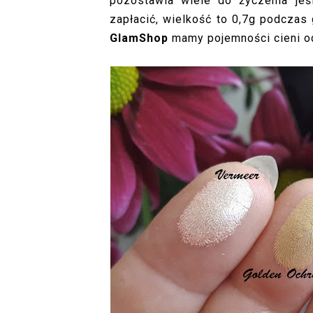
pozostawia wiele do życzenia je
zapłacić, wielkość to 0,7g podczas
GlamShop
mamy pojemności cieni o