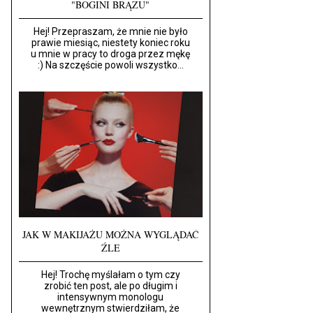
"BOGINI BRĄZU"
Hej! Przepraszam, że mnie nie było
prawie miesiąc, niestety koniec roku
u mnie w pracy to droga przez mękę
:) Na szczęście powoli wszystko...
JAK W MAKIJAŻU MOŻNA WYGLĄDAĆ
ŹLE
Hej! Trochę myślałam o tym czy
zrobić ten post, ale po długim i
intensywnym monologu
wewnętrznym stwierdziłam, że