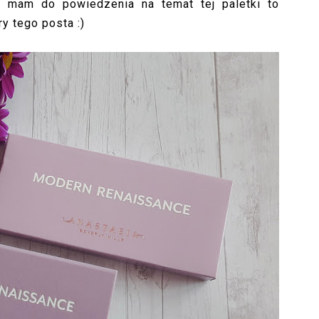
co mam do powiedzenia na temat tej paletki to
y tego posta :)