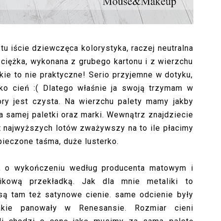
 tu iście dziewczęca kolorystyka, raczej neutralna
i ciężka, wykonana z grubego kartonu i z wierzchu
kie to nie praktyczne! Serio przyjemne w dotyku,
kko cień :( Dlatego właśnie ja swoją trzymam w
ory jest czysta. Na wierzchu palety mamy jakby
a samej paletki oraz marki. Wewnątrz znajdziecie
st najwyższych lotów zważywszy na to ile płacimy
pieczone taśma, duże lusterko.
4, o wykończeniu według producenta matowym i
ikową przekładką. Jak dla mnie metaliki to
są tam też satynowe cienie. same odcienie były
akie panowały w Renesansie. Rozmiar cieni