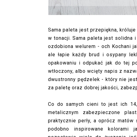
Sama paleta jest przepiękna, króluje
w tonacji. Sama paleta jest solidna 
ozdobiona welurem - och Kochani ja
ale łapie każdy brud i osypany le
opakowaniu i odpukać jak do tej p
wtłoczony, albo wcięty napis z nazw
dwustronny pędzelek - który nie je
za paletę oraz dobrej jakości, zabez
Co do samych cieni to jest ich 1
metalicznym zabezpieczone plast
praktycznie perły, a oprócz matów 
podobno inspirowane kolorami j