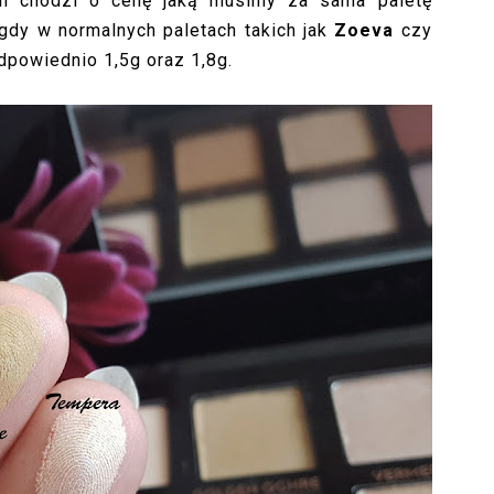
śli chodzi o cenę jaką musimy za sama paletę
 gdy w normalnych paletach takich jak
Zoeva
czy
dpowiednio 1,5g oraz 1,8g.